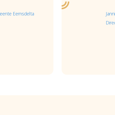
meente Eemsdelta
Janni
Dire