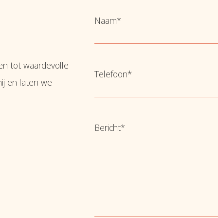
Naam
*
Voornaam
n tot waardevolle
Telefoon
*
j en laten we
Bericht
*